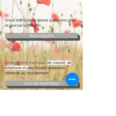
Envoi d'articles et autres questions pour
le journal le Pavotin
Rock Giguère
Changement d'adresse,
de courriel, de
our toutes questions
téléphone et p
relatives au recrutement
Lucie de Repentigny
Pour tout sujet concernant le site web