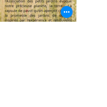
l'Association des petits jardins évoque
notre précieuse planète, la terre. La
capsule de pavot qu'on aperçoit contient
la promesse des jardins de demain
inspirés par l'expérience et renouvelés
par l'effort quotidien de chaque individu.
Le logo a été dessiné par M. Claude A.
Simard, l'un des fondateurs de
l'association.
POUR EN APPRENDRE PLUS
En 2023, nous avons publié une édition
spéciale de notre Pavotin sur les 30 ans
de l'Association. Vous pouvez le
consulter en cliquant sur le lien ci-
dessous.
Pavotin
- 30 ans de l'APJQ